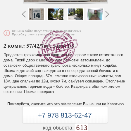
Цены на сайте могут отличаться от фактических
Просьба уточнять у владельца по телефону
2 комн.: 57/42/7м², этаж 1/5
Продается трехкомнатная квартира на первом этаже пятиэтажного
дома. Тихий двор с местами для парковки автомобилей, до
остановки общественного транспорта несколько минут ходьбы.
Школа и детский сад находятся в непосредственной близости от
дома. Общая площадь 57м, смежно изолированные комнаты, зал
18м, две спальни по 12м, кухня 7м, сан/узел совмещен. Отопление
центральное, горячая вода – бойлер. Квартира в обычном жилом
состоянии. Прямая продажа.
Пожалуйста, скажите что это объявление Вы нашли на Квартиро
+7 978 813-62-47
613
код объекта: