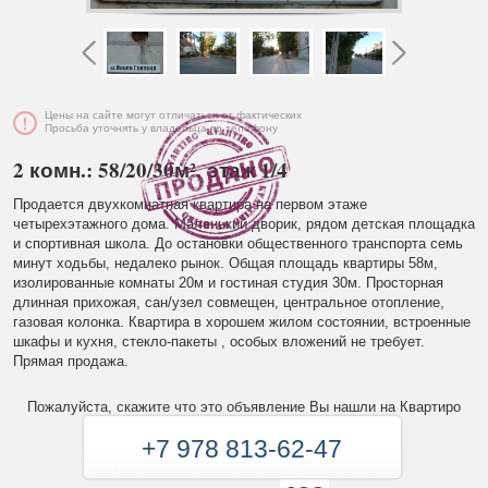
Цены на сайте могут отличаться от фактических
Просьба уточнять у владельца по телефону
2 комн.: 58/20/30м², этаж 1/4
Продается двухкомнатная квартира на первом этаже
четырехэтажного дома. Маленький дворик, рядом детская площадка
и спортивная школа. До остановки общественного транспорта семь
минут ходьбы, недалеко рынок. Общая площадь квартиры 58м,
изолированные комнаты 20м и гостиная студия 30м. Просторная
длинная прихожая, сан/узел совмещен, центральное отопление,
газовая колонка. Квартира в хорошем жилом состоянии, встроенные
шкафы и кухня, стекло-пакеты , особых вложений не требует.
Прямая продажа.
Пожалуйста, скажите что это объявление Вы нашли на Квартиро
+7 978 813-62-47