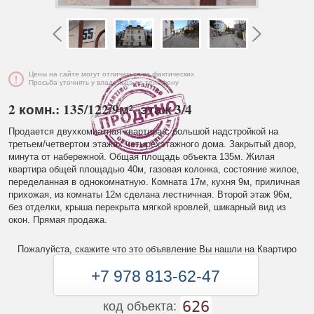
Цены на сайте могут отличаться от фактических
Просьба уточнять у владельца по телефону
2 комн.: 135/122/9м², этаж 3/4
Продается двухкомнатная квартира с большой надстройкой на
третьем/четвертом этажах четырехэтажного дома. Закрытый двор,
минута от набережной. Общая площадь объекта 135м. Жилая
квартира общей площадью 40м, газовая колонка, состояние жилое,
переделанная в однокомнатную. Комната 17м, кухня 9м, приличная
прихожая, из комнаты 12м сделана лестничная. Второй этаж 96м,
без отделки, крыша перекрыта мягкой кровлей, шикарный вид из
окон. Прямая продажа.
Пожалуйста, скажите что это объявление Вы нашли на Квартиро
+7 978 813-62-47
626
код объекта: