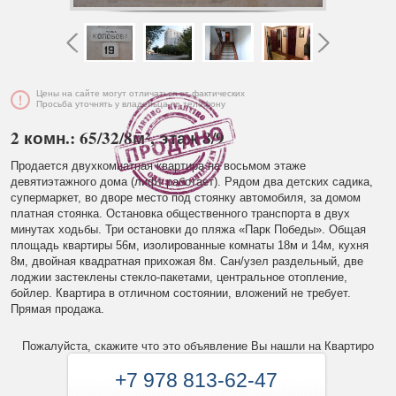
Цены на сайте могут отличаться от фактических
Просьба уточнять у владельца по телефону
2 комн.: 65/32/8м², этаж 8/9
Продается двухкомнатная квартира на восьмом этаже
девятиэтажного дома (лифт работает). Рядом два детских садика,
супермаркет, во дворе место под стоянку автомобиля, за домом
платная стоянка. Остановка общественного транспорта в двух
минутах ходьбы. Три остановки до пляжа «Парк Победы». Общая
площадь квартиры 56м, изолированные комнаты 18м и 14м, кухня
8м, двойная квадратная прихожая 8м. Сан/узел раздельный, две
лоджии застеклены стекло-пакетами, центральное отопление,
бойлер. Квартира в отличном состоянии, вложений не требует.
Прямая продажа.
Пожалуйста, скажите что это объявление Вы нашли на Квартиро
+7 978 813-62-47