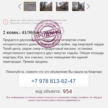
Цены на сайте могут отличаться от фактических
Просьба уточнять у владельца по телефону
2 комн.: 41/30/6м², этаж 4/4
Продается двухкомнатная квартира на четвертом этаже
четырехэтажного дома сталинской постройки, над квартирой чердак.
Тихий центр, рядом сквер и продуктовый магазин, остановка
общественного транспорта в двух минутах ходьбы. Общая площадь
квартиры 41м, все снесено, голое помещение без единой
перегородки. Прямая продажа.
Пожалуйста, скажите что это объявление Вы нашли на Квартиро
+7 978 813-62-47
954
код объекта:
Всю информацию по объекту можно получить по указанному номеру телефона, не забудьте
сказать код интересуемого объекта недвижимости