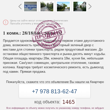
Цены на сайте могут отличаться от фактических
Просьба уточнять у владельца по телефону
1 комн.: 28/18/6м², этаж 1/2
Продается однокомнатная квартира на первом этаже двухэтажного
дома, возможность пристройки. Просторный зеленый двор с
местами для стоянки транспорта, рядом продуктовый магазин. До
остановки общественного транспорта и рынка десять минут ходьбы.
Общая площадь квартиры 28м, комната 18м, кухня 6м, небольшая
прихожая. Сан/узел совмещен, центральное отопление, газовая
колонка. Квартира требует косметического ремонта, есть дымоход
под камин. Прямая продажа.
Пожалуйста, скажите что это объявление Вы нашли на Квартиро
+7 978 813-62-47
1465
код объекта:
Всю информацию по объекту можно получить по указанному номеру телефона, не забудьте