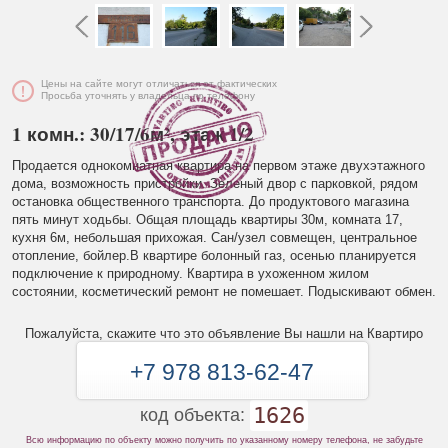
Цены на сайте могут отличаться от фактических
Просьба уточнять у владельца по телефону
1 комн.: 30/17/6м², этаж 1/2
Продается однокомнатная квартира на первом этаже двухэтажного
дома, возможность пристройки. Зеленый двор с парковкой, рядом
остановка общественного транспорта. До продуктового магазина
пять минут ходьбы. Общая площадь квартиры 30м, комната 17,
кухня 6м, небольшая прихожая. Сан/узел совмещен, центральное
отопление, бойлер.В квартире болонный газ, осенью планируется
подключение к природному. Квартира в ухоженном жилом
состоянии, косметический ремонт не помешает. Подыскивают обмен.
Пожалуйста, скажите что это объявление Вы нашли на Квартиро
+7 978 813-62-47
1626
код объекта:
Всю информацию по объекту можно получить по указанному номеру телефона, не забудьте