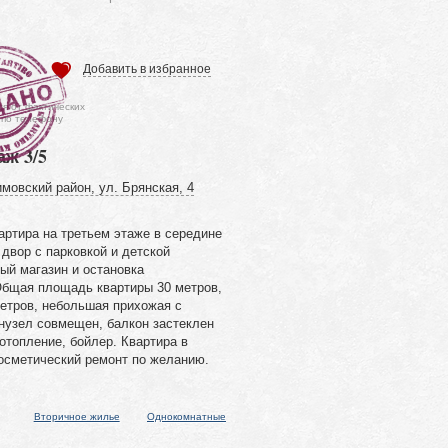
Добавить в избранное
ся от фактических
 по телефону
аж 3/5
мовский район, ул. Брянская, 4
артира на третьем этаже в середине
двор с парковкой и детской
ый магазин и остановка
Общая площадь квартиры 30 метров,
метров, небольшая прихожая с
нузел совмещен, балкон застеклен
отопление, бойлер. Квартира в
осметический ремонт по желанию.
Вторичное жилье
Однокомнатные