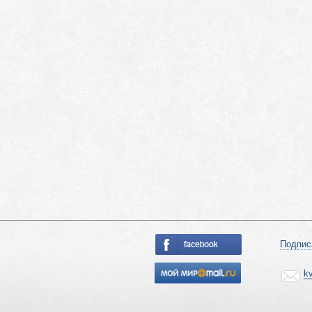
Подпис
k