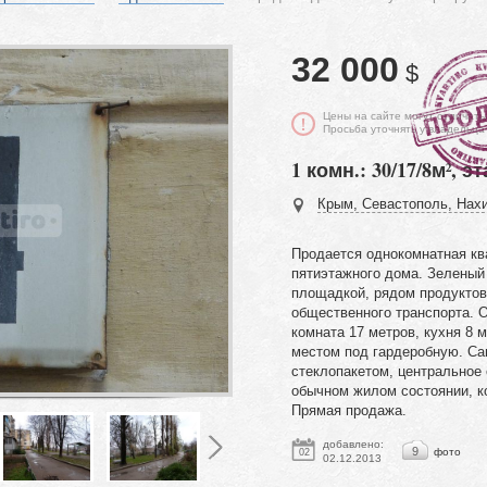
32 000
$
Цены на сайте могут отличать
Просьба уточнять у владельца
1 комн.: 30/17/8м², эт
Крым, Севастополь, Нахи
Продается однокомнатная кв
пятиэтажного дома. Зеленый 
площадкой, рядом продуктов
общественного транспорта. 
комната 17 метров, кухня 8 
местом под гардеробную. Са
стеклопакетом, центральное 
обычном жилом состоянии, к
Прямая продажа.
добавлено:
9
фото
02
02.12.2013