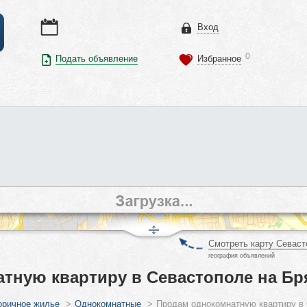
Вход
0
Подать объявление
Избранное
Смотреть карту Севаст
география объявлений
тную квартиру в Севастополе на Бр
оричное жилье
>
Однокомнатные
>
Продам однокомнатную квартиру в 