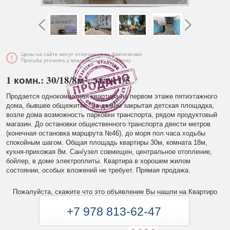
Цены на сайте могут отличаться от фактических
Просьба уточнять у владельца по телефону
1 комн.: 30/18/8м², этаж 1/5
Продается однокомнатная квартира на первом этаже пятиэтажного
дома, бывшее общежитие. За домом закрытая детская площадка,
возле дома возможность парковки транспорта, рядом продуктовый
магазин. До остановки общественного транспорта двести метров
(конечная остановка маршрута №46), до моря пол часа ходьбы
спокойным шагом. Общая площадь квартиры 30м, комната 18м,
кухня-прихожая 8м. Сан/узел совмещен, центральное отопление,
бойлер, в доме электроплиты. Квартира в хорошем жилом
состоянии, особых вложений не требует. Прямая продажа.
Пожалуйста, скажите что это объявление Вы нашли на Квартиро
+7 978 813-62-47