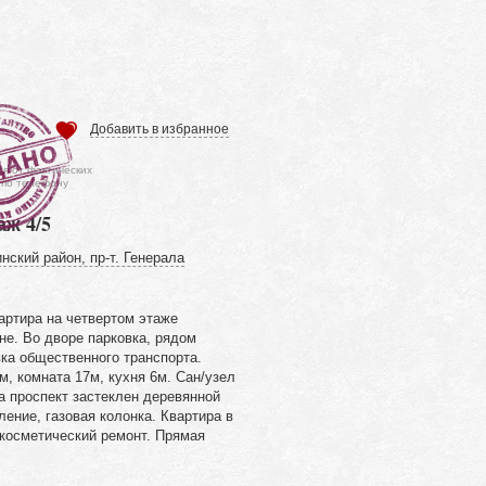
Добавить в избранное
ся от фактических
 по телефону
аж 4/5
нский район, пр-т. Генерала
артира на четвертом этаже
не. Во дворе парковка, рядом
ка общественного транспорта.
, комната 17м, кухня 6м. Сан/узел
а проспект застеклен деревянной
ление, газовая колонка. Квартира в
 косметический ремонт. Прямая