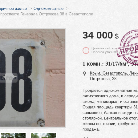
оричное жилье
>
Однокомнатные
>
проспекте Генерала Острякова 38 в Севастополе
34 000
$
Цены на сайте могут отличать
Просьба уточнять у владельца
1 комн.: 31/17/6м², эт
Крым, Севастополь, Лени
Острякова, 38
Продается однокомнатная кв
пятиэтажного дома, в середи
школа, минимаркет и останов
Общая площадь квартиры 31м
совмещен, балкон выходит н
столяркой, центральное отоп
жилом состоянии, требуется
продажа.