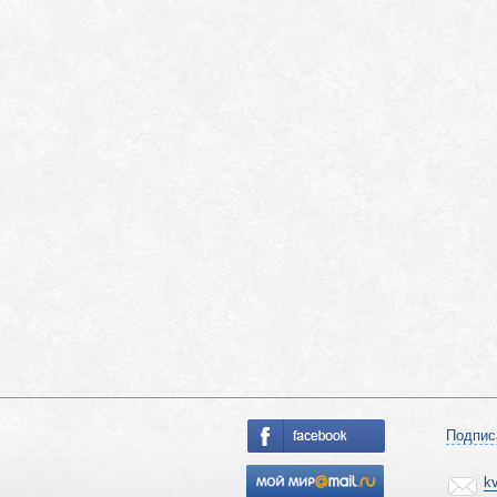
Подпис
k