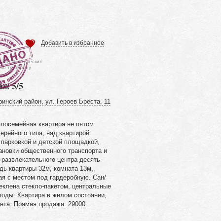
Добавить в избранное
ся от фактических
 по телефону
аж 5/5
инский район, ул. Героев Бреста, 11
лосемейная квартира не пятом
ерейного типа, над квартирой
 парковкой и детской площадкой,
ановки общественного транспорта и
о-развлекательного центра десять
ь квартиры 32м, комната 13м,
ая с местом под гардеробную. Сан/
еклена стекло-пакетом, центральные
воды. Квартира в жилом состоянии,
нта. Прямая продажа. 29000.