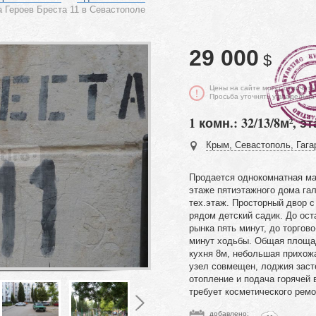
 Героев Бреста 11 в Севастополе
29 000
$
Цены на сайте могут отличать
Просьба уточнять у владельца
1 комн.: 32/13/8м², эт
Крым, Севастополь, Гагар
Продается однокомнатная ма
этаже пятиэтажного дома гал
тех.этаж. Просторный двор с
рядом детский садик. До ост
рынка пять минут, до торгов
минут ходьбы. Общая площад
кухня 8м, небольшая прихож
узел совмещен, лоджия заст
отопление и подача горячей 
требует косметического ремо
добавлено: