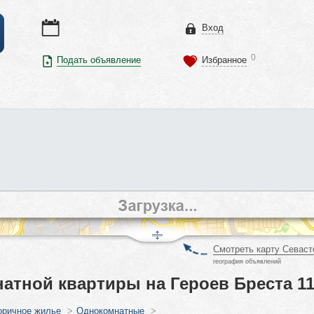
Вход
0
Подать объявление
Избранное
Смотреть карту Севаст
география объявлений
атной квартиры на Героев Бреста 11
оричное жилье
>
Однокомнатные
>