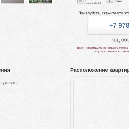
11
фото
01
01.08.2013
Пожалуйста, скажите что эт
+7 978
код об
Всю информацию по объекту можно 
забудьте сказать код ин
ения
Расположение квартир
тсутсвуют.