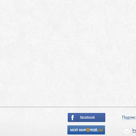
Подпис
k