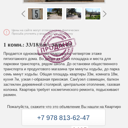
Цены на сайте могут отличаться от фактических
Просьба уточнять у владельца по телефону
1 комн.: 33/18/6м², этаж 4/5
Продается однокомнатная квартира на четвертом этаже
пятиэтажного дома. Во дворе детская площадка и места для
парковки транспорта, рядом школа. До остановки общественного
транспорта и продуктового магазина три минуты ходьбы, до парка
семь минут ходьбы. Общая площадь квартиры 33м, комната 18м,
кухня 7м, узкая г-образная прихожая. Сан/узел совмещен, балкон
застеклен деревянной столяркой, центральное отопление, газовая
колонка. Квартира требует косметического ремонта, подыскивают
размен.
Пожалуйста, скажите что это объявление Вы нашли на Квартиро
+7 978 813-62-47