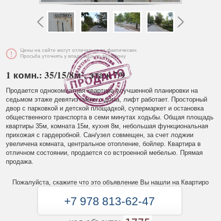
Цены на сайте могут отличаться от фактических
Просьба уточнять у владельца по телефону
1 комн.: 35/15/8м², этаж 7/9
Продается однокомнатная квартира улучшенной планировки на
седьмом этаже девятиэтажного дома, лифт работает. Просторный
двор с парковкой и детской площадкой, супермаркет и остановка
общественного транспорта в семи минутах ходьбы. Общая площадь
квартиры 35м, комната 15м, кухня 8м, небольшая функциональная
прихожая с гардеробной. Сан/узел совмещен, за счет лоджии
увеличена комната, центральное отопление, бойлер. Квартира в
отличном состоянии, продается со встроенной мебелью. Прямая
продажа.
Пожалуйста, скажите что это объявление Вы нашли на Квартиро
+7 978 813-62-47