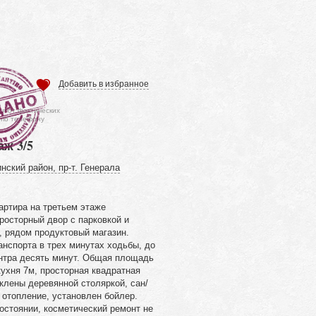
Добавить в избранное
ся от фактических
 по телефону
аж 3/5
нский район, пр-т. Генерала
артира на третьем этаже
росторный двор с парковкой и
, рядом продуктовый магазин.
нспорта в трех минутах ходьбы, до
ентра десять минут. Общая площадь
кухня 7м, просторная квадратная
клены деревянной столяркой, сан/
 отопление, установлен бойлер.
остоянии, косметический ремонт не