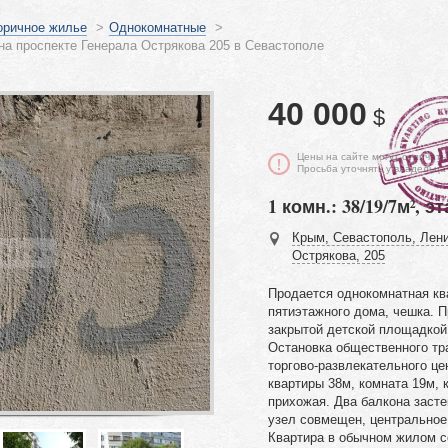
оричное жилье
>
Однокомнатные
>
на проспекте Генерала Острякова 205 в Севастополе
40 000
$
Цены на сайте могут отличать
Просьба уточнять у владельца
1 комн.: 38/19/7м², эт
Крым, Севастополь, Лени
Острякова, 205
Продается однокомнатная кв
пятиэтажного дома, чешка. П
закрытой детской площадкой
Остановка общественного тра
торгово-развлекательного ц
квартиры 38м, комната 19м, 
прихожая. Два балкона засте
узел совмещен, центральное
Квартира в обычном жилом с