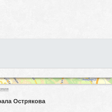
ополя
рала Острякова