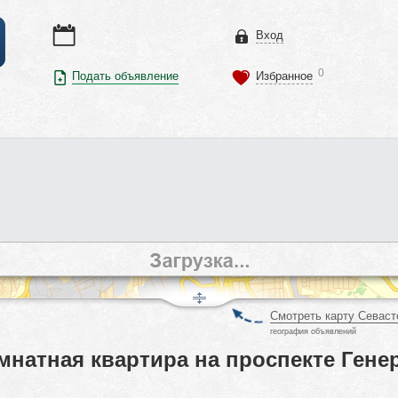
Вход
0
Подать объявление
Избранное
Смотреть карту Севаст
география объявлений
мнатная квартира на проспекте Гене