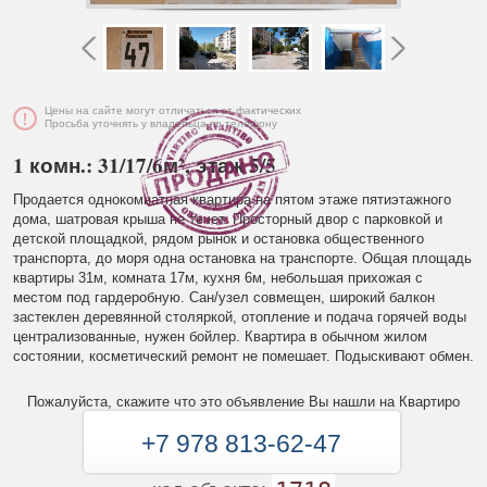
Цены на сайте могут отличаться от фактических
Просьба уточнять у владельца по телефону
1 комн.: 31/17/6м², этаж 5/5
Продается однокомнатная квартира на пятом этаже пятиэтажного
дома, шатровая крыша не течет. Просторный двор с парковкой и
детской площадкой, рядом рынок и остановка общественного
транспорта, до моря одна остановка на транспорте. Общая площадь
квартиры 31м, комната 17м, кухня 6м, небольшая прихожая с
местом под гардеробную. Сан/узел совмещен, широкий балкон
застеклен деревянной столяркой, отопление и подача горячей воды
централизованные, нужен бойлер. Квартира в обычном жилом
состоянии, косметический ремонт не помешает. Подыскивают обмен.
Пожалуйста, скажите что это объявление Вы нашли на Квартиро
+7 978 813-62-47