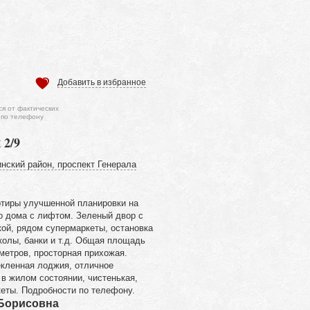
Добавить в избранное
ся от фактических
 по телефону
 2/9
нский район, проспект Генерала
тиры улучшенной планировки на
о дома с лифтом. Зеленый двор с
кой, рядом супермаркеты, остановка
колы, банки и т.д. Общая площадь
 метров, просторная прихожая.
кленная лоджия, отличное
 в жилом состоянии, чистенькая,
кеты. Подробности по телефону.
 Борисовна