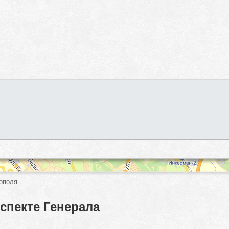
ополя
спекте Генерала