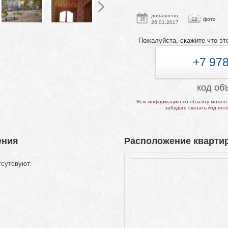
добавлено:
12
фото
26
26.01.2017
Пожалуйста, скажите что эт
+7 978
код об
Всю информацию по объекту можно 
забудьте сказать код ин
ения
Расположение квартир
тсутсвуют.