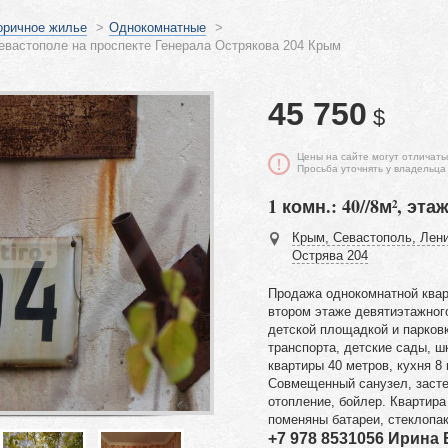
оричное жилье
>
Однокомнатные
>
евастополе на проспекте Генерала Острякова 204 Крым
45 750
$
Цены на сайте могут отличать
Просьба уточнять у владельца
1 комн.: 40//8м², этаж
Крым, Севастополь, Лени
Острява 204
Продажа однокомнатной квар
втором этаже девятиэтажног
детской площадкой и парков
транспорта, детские сады, ш
квартиры 40 метров, кухня 8
Совмещенный санузел, засте
отопление, бойлер. Квартира
поменяны батареи, стеклопа
+7 978 8531056 Ирина