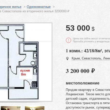
оричное жилье
>
Однокомнатные
>
в Севастополе из вторичного жилья 3200000 ₽
53 000
$
Цены на сайте могут отличать
Просьба уточнять у владельца
1 комн.: 42/18/8м², эт
Крым, Севастополь, Лени
3 200 000 ₽
местоположение
Продам квартиру в Севастоп
Лоцманская. Тихое место дл
детский садик, отдаленность
Остановка транспорта в пяти
доступности рынок, супермар