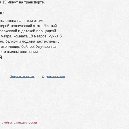
а 15 минут на транспорте.
ие
положена на пятом этаже
тирой технический этаж. Чистый
парковкой и детской площадкой.
метра, комната 18 метров, кухня 8
л, балкон и лоджия застеклены с
 отопление, бойлер. Улучшенная
ошем жилом состоянии.
й
Вторичное жилье
Однокомнатные
ого объекта недвижимости