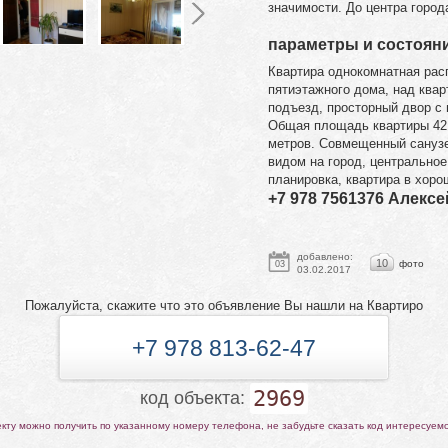
значимости. До центра город
параметры и состоян
Квартира однокомнатная рас
пятиэтажного дома, над квар
подъезд, просторный двор с 
Общая площадь квартиры 42 
метров. Совмещенный санузе
видом на город, центральное
планировка, квартира в хор
+7 978 7561376 Алексе
добавлено:
10
фото
03
03.02.2017
Пожалуйста, скажите что это объявление Вы нашли на Квартиро
+7 978 813-62-47
2969
код объекта:
ту можно получить по указанному номеру телефона, не забудьте сказать код интересуем