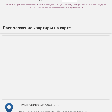
Всю информацию по объекту можно получить по указанному номеру телефона, не забудьте
сказать код интересуемого объекта недвижимости
Расположение квартиры на карте
1 комн.: 43/18/8м², этаж 6/16
Крым, Севастополь, Гагаринский район, проспект Античный, 11