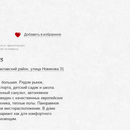
Добавить в избранное
ся от фактических
 по телефону
/5
клавский район, улица Новикова 31
 большая. Рядом рынок,
спорта, детский садик и школа.
енный санузел, автономное
зведен с качественных европейских
ехника, теплые полы. Панорамное
ное месторасположение. В доме
вариант как для комфортного
дыхающим.