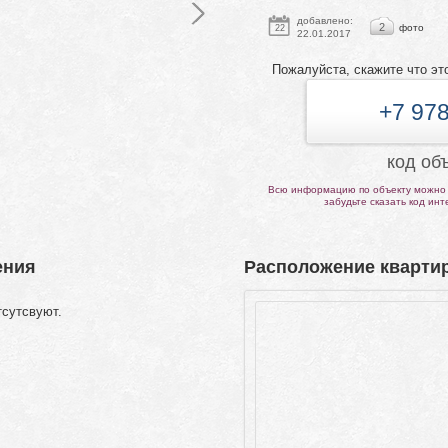
добавлено:
2
фото
22
22.01.2017
Пожалуйста, скажите что эт
+7 978
код об
Всю информацию по объекту можно 
забудьте сказать код ин
ения
Расположение квартир
тсутсвуют.