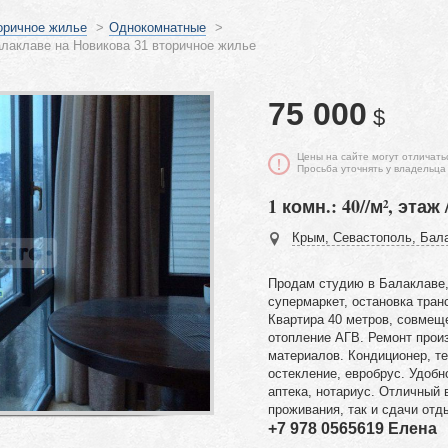
оричное жилье
>
Однокомнатные
>
лаклаве на Новикова 31 вторичное жилье
75 000
$
Цены на сайте могут отличать
Просьба уточнять у владельца
1 комн.: 40//м², этаж 
Крым, Севастополь, Бала
Продам студию в Балаклаве,
супермаркет, остановка тран
Квартира 40 метров, совмещ
отопление АГВ. Ремонт прои
материалов. Кондиционер, т
остекление, евробрус. Удоб
аптека, нотариус. Отличный 
проживания, так и сдачи от
+7 978 0565619 Елена