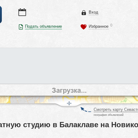
Вход
0
Подать объявление
Избранное
Смотреть карту Севаст
география объявлений
тную студию в Балаклаве на Новико