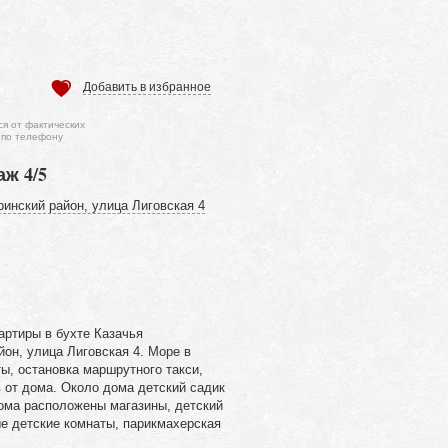
Добавить в избранное
ся от фактических
 по телефону
аж 4/5
ринский район, улица Лиговская 4
артиры в бухте Казачья
йон, улица Лиговская 4. Море в
ы, остановка маршрутного такси,
в от дома. Около дома детский садик
дома расположены магазины, детский
ые детские комнаты, парикмахерская