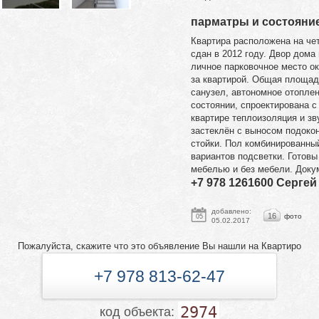
парматры и состояни
Квартира расположена на че
сдан в 2012 году. Двор дома
личное парковочное место ок
за квартирой. Общая площад
санузел, автономное отопле
состоянии, спроектирована с
квартире теплоизоляция и зв
застеклён с выносом подокон
стойки. Пол комбинированны
вариантов подсветки. Готов
мебелью и без мебели. Докум
+7 978 1261600 Сергей
добавлено:
16
фото
05
05.02.2017
Пожалуйста, скажите что это объявление Вы нашли на Квартиро
+7 978 813-62-47
2974
код объекта: