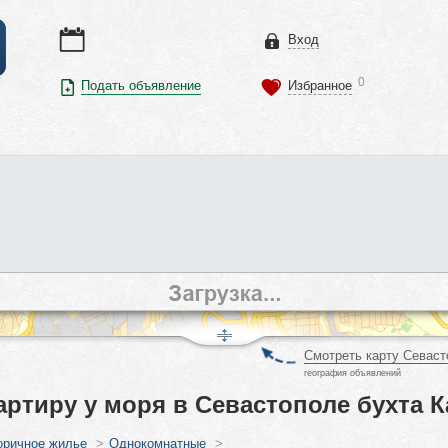
Вход
0
Подать объявление
Избранное
Смотреть карту Севаст
география объявлений
ртиру у моря в Севастополе бухта К
оричное жилье
>
Однокомнатные
>