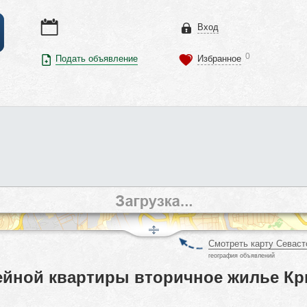
Вход
0
Подать объявление
Избранное
Смотреть карту Севаст
география объявлений
йной квартиры вторичное жилье К