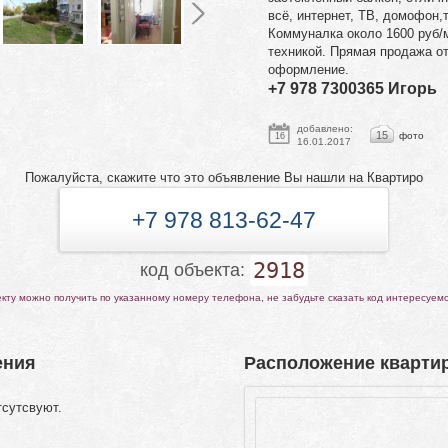
всё, интернет, ТВ, домофон,
Коммуналка около 1600 руб/
техникой. Прямая продажа о
оформление.
+7 978 7300365 Игорь
добавлено:
15
фото
16
16.01.2017
Пожалуйста, скажите что это объявление Вы нашли на Квартиро
+7 978 813-62-47
2918
код объекта:
ту можно получить по указанному номеру телефона, не забудьте сказать код интересуем
ения
Расположение квартир
тсутсвуют.