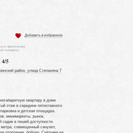
Добавить в избранное
ся от фактических
 по телефону
 4/5
ринский район, улица Степаняна 7
ногабаритную квартиру в доме
тый этаж в середине пятиэтажного
 парковка и детская площадка.
ов, минимаркеты, рынок,
й садик в пешей доступности.
 метра, совмещенный санузел,
ое отопление, бойлер. Счётчики на