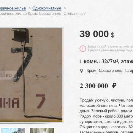
оричное жилье
>
Однокомнатные
>
оричное жилье Крым Севастополя Степаняна 7
39 000
$
Цены на сайте могут отличать
Просьба уточнять у владельца
1 комн.: 32//7м², этаж
Крым, Севастополь, Гага
2 300 000 ₽
Продам уютную, чистую, пол
малосемейного типа. Четвер
дома. Зеленый район, рядом
Рядом море - около 300 метр
супермаркет, школа и детски
Общая площадь квартиры 32
застекленный балкон, отличн