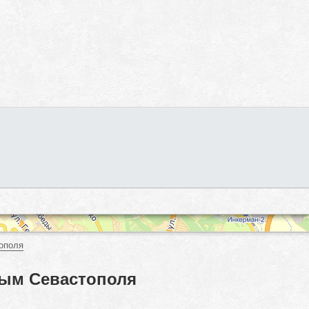
ополя
рым Севастополя