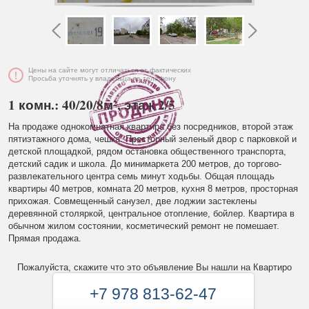
Цены на сайте могут отличаться от фактических
Просьба уточнять у владельца по телефону
1 комн.: 40/20/8м², этаж 2/5
На продаже однокомнатная квартира без посредников, второй этаж
пятиэтажного дома, чешка. Просторный зеленый двор с парковкой и
детской площадкой, рядом остановка общественного транспорта,
детский садик и школа. До минимаркета 200 метров, до торгово-
развлекательного центра семь минут ходьбы. Общая площадь
квартиры 40 метров, комната 20 метров, кухня 8 метров, просторная
прихожая. Совмещенный санузел, две лоджии застеклены
деревянной столяркой, центральное отопление, бойлер. Квартира в
обычном жилом состоянии, косметический ремонт не помешает.
Прямая продажа.
Пожалуйста, скажите что это объявление Вы нашли на Квартиро
+7 978 813-62-47