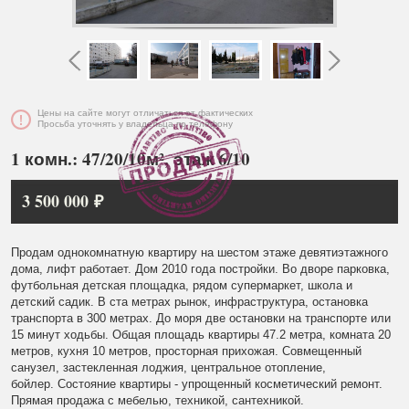
Цены на сайте могут отличаться от фактических
Просьба уточнять у владельца по телефону
1 комн.: 47/20/10м², этаж 6/10
3 500 000 ₽
Продам однокомнатную квартиру на шестом этаже девятиэтажного
дома, лифт работает. Дом 2010 года постройки. Во дворе парковка,
футбольная детская площадка, рядом супермаркет, школа и
детский садик. В ста метрах рынок, инфраструктура, остановка
транспорта в 300 метрах. До моря две остановки на транспорте или
15 минут ходьбы. Общая площадь квартиры 47.2 метра, комната 20
метров, кухня 10 метров, просторная прихожая. Совмещенный
санузел, застекленная лоджия, центральное отопление,
бойлер. Состояние квартиры - упрощенный косметический ремонт.
Прямая продажа с мебелью, техникой, сантехникой.