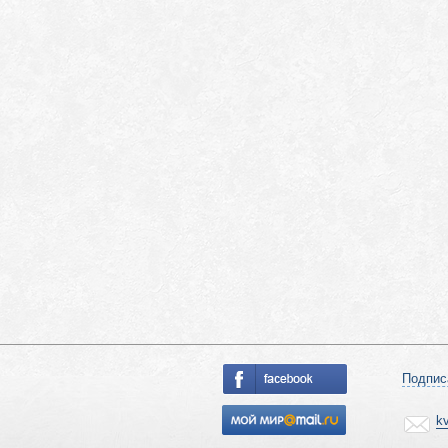
Подпис
k