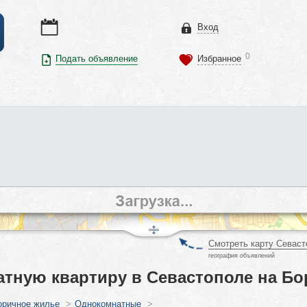
Вход
0
Подать объявление
Избранное
Смотреть карту Севаст
география объявлений
тную квартиру в Севастополе на Бо
оричное жилье
>
Однокомнатные
>