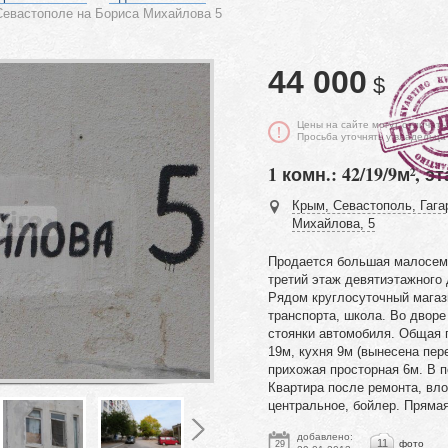
Севастополе на Бориса Михайлова 5
44 000
$
Цены на сайте могут отличать
Просьба уточнять у владельца
1 комн.: 42/19/9м², эт
Крым, Севастополь, Гага
Михайлова, 5
Продается большая малосеме
третий этаж девятиэтажного 
Рядом круглосуточный магаз
транспорта, школа. Во дворе
стоянки автомобиля. Общая 
19м, кухня 9м (вынесена пер
прихожая просторная 6м. В 
Квартира после ремонта, вло
центральное, бойлер. Пряма
добавлено:
11
фото
29