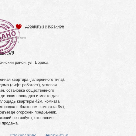
Добавить в избранное
ся от фактических
 по телефону
аж 3/9
ринский район, ул. Бориса
йная квартира (галерейного типа),
дома (лифт работает), угловая.
ин, остановка общественного
 детская площадка и место для
площадь квартиры 42м, комната
егородка с балконом, комнатка 6м),
подъезде огорожен предбанник.
жений не требует, отопление
я продажа.
Вторичное жилье
Однокомнатные