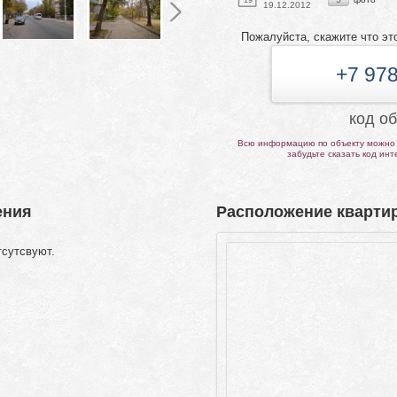
19
19.12.2012
Пожалуйста, скажите что эт
+7 978
код о
Всю информацию по объекту можно 
забудьте сказать код ин
ения
Расположение квартир
тсутсвуют.