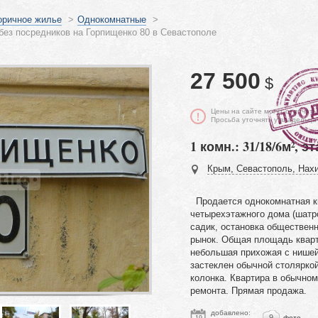
оричное жилье
>
Однокомнатные
>
без посредников на Горпищенко 80 в Севастополе
27 500
$
Цены на сайте могут отличать
Просьба уточнять у владельца
1 комн.: 31/18/6м², эт
Крым, Севастополь, Нахи
Продается однокомнатная кв
четырехэтажного дома (шатр
садик, остановка общественн
рынок. Общая площадь кварт
небольшая прихожая с нишей
застеклен обычной столяркой
колонка. Квартира в обычном
ремонта. Прямая продаж
добавлено:
9
фото