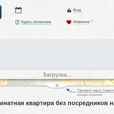
Вход
0
Подать объявление
Избранное
Смотреть карту Севаст
география объявлений
мнатная квартира без посредников н