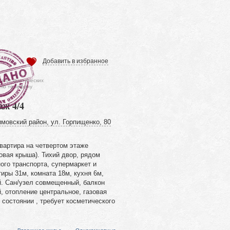
Добавить в избранное
ся от фактических
 по телефону
аж 4/4
мовский район, ул. Горпищенко, 80
артира на четвертом этаже
овая крыша). Тихий двор, рядом
ого транспорта, супермаркет и
иры 31м, комната 18м, кухня 6м,
. Сан/узел совмещенный, балкон
, отопление центральное, газовая
 состоянии , требует косметического
а.