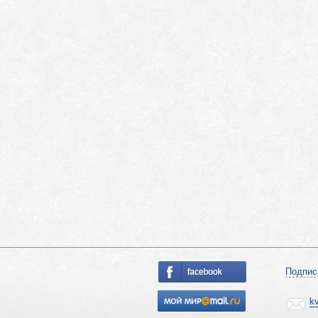
Подпис
k