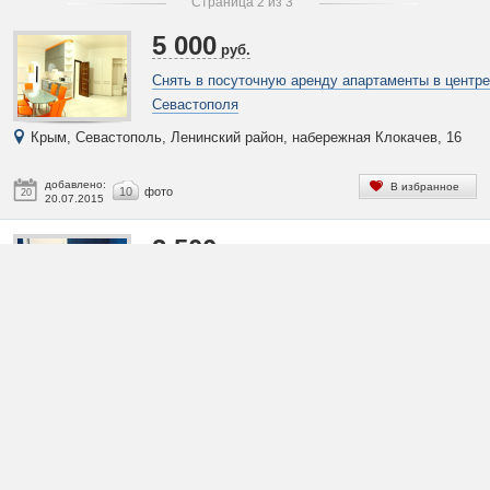
Страница 2 из 3
5 000
руб.
Снять в посуточную аренду апартаменты в центре
Севастополя
Крым, Севастополь, Ленинский район, набережная Клокачев, 16
добавлено:
В избранное
10
фото
20
20.07.2015
2 500
руб.
Аренда однокомнатной квартиры у моря в Севаст
на Щитовой 45
Крым, Севастополь, Гагаринский район, ул. Щитовая, 45
добавлено:
В избранное
8
фото
17
17.07.2015
1 800
руб.
Аренда однокомнатной квартиры в центре Севаст