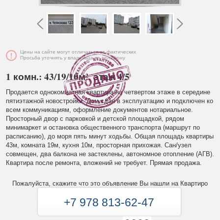
Цены на сайте могут отличаться от фактических
Просьба уточнять у владельца по телефону
1 комн.: 43/19/10м², этаж 4/5
Продается однокомнатная квартира на четвертом этаже в середине
пятиэтажной новостройки. Дом сдан в эксплуатацию и подключен ко
всем коммуникациям, оформление документов нотариальное.
Просторный двор с парковкой и детской площадкой, рядом
минимаркет и остановка общественного транспорта (маршрут по
расписанию), до моря пять минут ходьбы. Общая площадь квартиры
43м, комната 19м, кухня 10м, просторная прихожая. Сан/узел
совмещен, два балкона не застеклены, автономное отопление (АГВ).
Квартира после ремонта, вложений не требует. Прямая продажа.
Пожалуйста, скажите что это объявление Вы нашли на Квартиро
+7 978 813-62-47