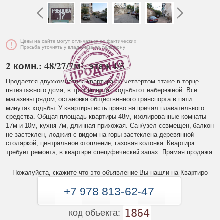
Цены на сайте могут отличаться от фактических
Просьба уточнять у владельца по телефону
2 комн.: 48/27/7м², этаж 4/5
Продается двухкомнатная квартира на четвертом этаже в торце
пятиэтажного дома, в трех минутах ходьбы от набережной. Все
магазины рядом, остановка общественного транспорта в пяти
минутах ходьбы. У квартиры есть право на причал плавательного
средства. Общая площадь квартиры 48м, изолированные комнаты
17м и 10м, кухня 7м, длинная прихожая. Сан/узел совмещен, балкон
не застеклен, лоджия с видом на горы застеклена деревянной
столяркой, центральное отопление, газовая колонка. Квартира
требует ремонта, в квартире специфический запах. Прямая продажа.
Пожалуйста, скажите что это объявление Вы нашли на Квартиро
+7 978 813-62-47
1864
код объекта: