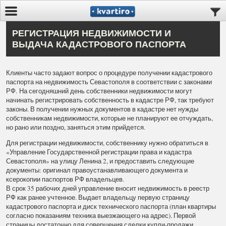
РЕГИСТРАЦИЯ НЕДВИЖИМОСТИ И
ВЫДАЧА КАДАСТРОВОГО ПАСПОРТА
Клиенты часто задают вопрос о процедуре получении кадастрового
паспорта на недвижимость Севастополя в соответствии с законами
РФ. На сегодняшний день собственники недвижимости могут
начинать регистрировать собственность в кадастре РФ, так требуют
законы. В получении нужных документов в кадастре нет нужды
собственникам недвижимости, которые не планируют ее отчуждать,
но рано или поздно, заняться этим прийдется.
Для регистрации недвижимости, собственнику нужно обратиться в
«Управление Государственной регистрации права и кадастра
Севастополя» на улицу Ленина 2, и предоставить следующие
документы: оригинал правоустанавливающего документа и
ксерокопии паспортов РФ владельцев.
В срок 35 рабочих дней управление вносит недвижимость в реестр
РФ как ранее учтенное. Выдает владельцу первую страницу
кадастрового паспорта и диск технического паспорта (план квартиры
согласно показаниям техника выезжающего на адрес). Первой
страницы достаточно для совершения сделки купли-продажи,