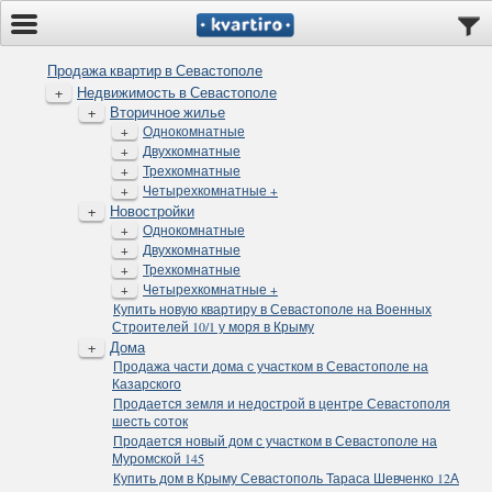
Продажа квартир в Севастополе
+
Недвижимость в Севастополе
+
Вторичное жилье
+
Однокомнатные
+
Двухкомнатные
+
Трехкомнатные
+
Четырехкомнатные +
+
Новостройки
+
Однокомнатные
+
Двухкомнатные
+
Трехкомнатные
+
Четырехкомнатные +
Купить новую квартиру в Севастополе на Военных
Строителей 10/1 у моря в Крыму
+
Дома
Продажа части дома с участком в Севастополе на
Казарского
Продается земля и недострой в центре Севастополя
шесть соток
Продается новый дом с участком в Севастополе на
Муромской 145
Купить дом в Крыму Севастополь Тараса Шевченко 12А