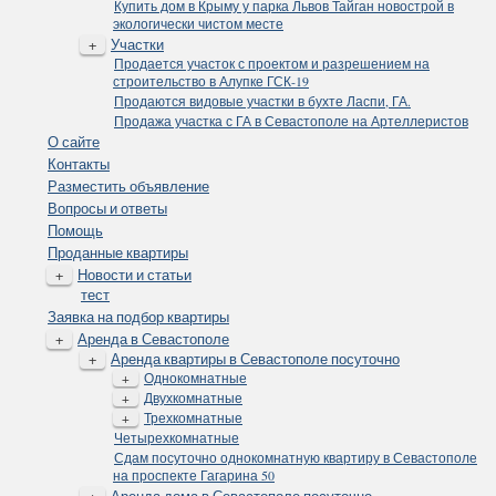
Купить дом в Крыму у парка Львов Тайган новострой в
экологически чистом месте
+
Участки
Продается участок с проектом и разрешением на
строительство в Алупке ГСК-19
Продаются видовые участки в бухте Ласпи, ГА.
Продажа участка с ГА в Севастополе на Артеллеристов
О сайте
Контакты
Разместить объявление
Вопросы и ответы
Помощь
Проданные квартиры
+
Новости и статьи
тест
Заявка на подбор квартиры
+
Аренда в Севастополе
+
Аренда квартиры в Севастополе посуточно
+
Однокомнатные
+
Двухкомнатные
+
Трехкомнатные
Четырехкомнатные
Сдам посуточно однокомнатную квартиру в Севастополе
на проспекте Гагарина 50