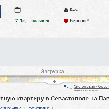
Вход
0
Подать объявление
Избранное
Смотреть карту Севаст
география объявлений
тную квартиру в Севастополе на Пав
оричное жилье
>
Двухкомнатные
>