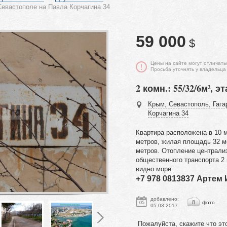
евастополе на Павла Корчагина 34
59 000
$
Цены на сайте могут отличать
Просьба уточнять у владельца
2 комн.: 55/32/6м², эт
Крым, Севастополь, Гага
Корчагина 34
Квартира расположена в 10 
метров, жилая площадь 32 м
метров. Отопление централиз
общественного транспорта 2 
видно море.
+7 978 0813837 Артем
добавлено:
8
фото
05
05.03.2017
Пожалуйста, скажите что эт