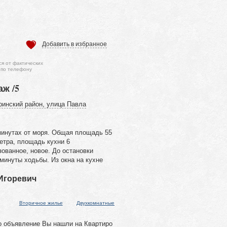
Добавить в избранное
ся от фактических
 по телефону
аж /5
ринский район, улица Павла
минутах от моря. Общая площадь 55
етра, площадь кухни 6
ованное, новое. До остановки
минуты ходьбы. Из окна на кухне
 Игоревич
Вторичное жилье
Двухкомнатные
о объявление Вы нашли на Квартиро