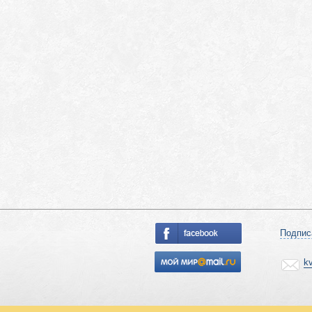
Подпис
k