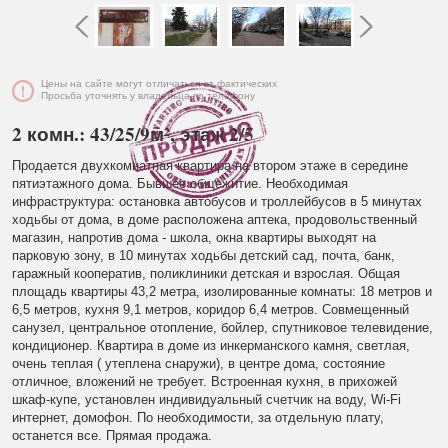
Цены на сайте могут отличаться от фактических
Просьба уточнять у владельца по телефону
2 комн.: 43/25/9м², этаж 2/5
Продается двухкомнатная квартира на втором этаже в середине
пятиэтажного дома. Бывшее общежитие. Необходимая
инфраструктура: остановка автобусов и троллейбусов в 5 минутах
ходьбы от дома, в доме расположена аптека, продовольственный
магазин, напротив дома - школа, окна квартиры выходят на
парковую зону, в 10 минутах ходьбы детский сад, почта, банк,
гаражный кооператив, поликлиники детская и взрослая. Общая
площадь квартиры 43,2 метра, изолированные комнаты: 18 метров и
6,5 метров, кухня 9,1 метров, коридор 6,4 метров. Совмещенный
санузел, центральное отопление, бойлер, спутниковое телевидение,
кондиционер. Квартира в доме из инкерманского камня, светлая,
очень теплая ( утеплена снаружи), в центре дома, состояние
отличное, вложений не требует. Встроенная кухня, в прихожей
шкаф-купе, установлен индивидуальный счетчик на воду, Wi-Fi
интернет, домофон. По необходимости, за отдельную плату,
останется все. Прямая продажа.