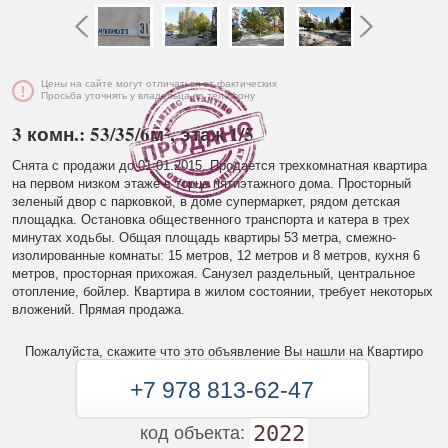
Цены на сайте могут отличаться от фактических
Просьба уточнять у владельца по телефону
3 комн.: 53/35/6м², этаж 1/5
Снята с продажи до 01.01.2015. Продается трехкомнатная квартира
на первом низком этаже в торце пятиэтажного дома. Просторный
зеленый двор с парковкой, в доме супермаркет, рядом детская
площадка. Остановка общественного транспорта и катера в трех
минутах ходьбы. Общая площадь квартиры 53 метра, смежно-
изолированные комнаты: 15 метров, 12 метров и 8 метров, кухня 6
метров, просторная прихожая. Санузел раздельный, центральное
отопление, бойлер. Квартира в жилом состоянии, требует некоторых
вложений. Прямая продажа.
Пожалуйста, скажите что это объявление Вы нашли на Квартиро
+7 978 813-62-47
2022
код объекта: