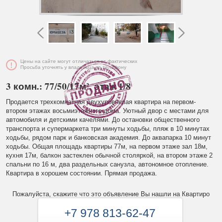
Цены на сайте могут отличаться от фактических
Просьба уточнять у владельца по телефону
3 комн.: 77/50/17м², этаж 1/8
Продается трехкомнатная двухуровневая квартира на первом-
втором этажах восьмиэтажного дома. Уютный двор с местами для
автомобиля и детскими качелями. До остановки общественного
транспорта и супермаркета три минуты ходьбы, пляж в 10 минутах
ходьбы, рядом парк и банковская академия. До аквапарка 10 минут
ходьбы. Общая площадь квартиры 77м, на первом этаже зал 18м,
кухня 17м, балкон застеклен обычной столяркой, на втором этаже 2
спальни по 16 м, два раздельных санузла, автономное отопление.
Квартира в хорошем состоянии. Прямая продажа.
Пожалуйста, скажите что это объявление Вы нашли на Квартиро
+7 978 813-62-47