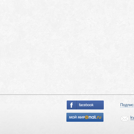
Подпис
k