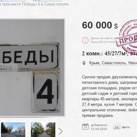
 проспекте Победы 4 в Севастополе
60 000
$
Цены на сайте могут отличать
Просьба уточнять у владельца
2 комн.: 45/27/7м², эт
Крым, Севастополь, Нахи
Срочно продаю двухкомнатну
пятиэтажного дома, шатровая
детская площадка, рядом ост
детский садик и детский го
квартиры 45 метров, изоли
27,4 метра, кухня 7 метров.
центральное отопление, бойл
прямая продажа.
добавлено:
12
фото
21
21.04.2015