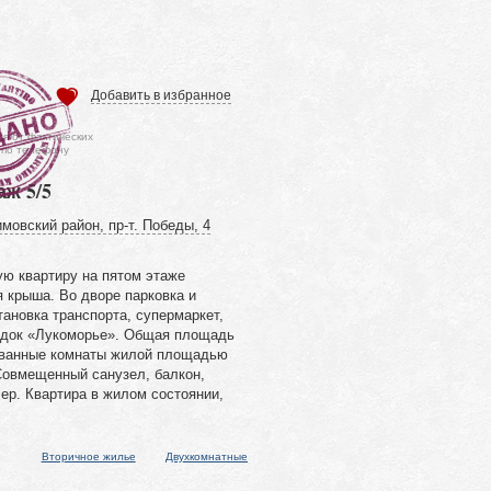
Добавить в избранное
ся от фактических
 по телефону
аж 5/5
мовский район, пр-т. Победы, 4
ю квартиру на пятом этаже
 крыша. Во дворе парковка и
ановка транспорта, супермаркет,
родок «Лукоморье». Общая площадь
рованные комнаты жилой площадью
 Совмещенный санузел, балкон,
ер. Квартира в жилом состоянии,
Вторичное жилье
Двухкомнатные