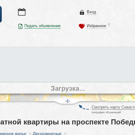
Вход
0
Подать объявление
Избранное
Смотреть карту Севаст
география объявлений
атной квартиры на проспекте Побед
оричное жилье
>
Двухкомнатные
>