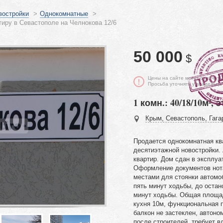
востройки
>
Однокомнатные
>
иру в Севастополе на Челнокова 12/6
50 000
$
Цены на сайте могут отличать
Просьба уточнять у владельца
1 комн.: 40/18/10м², э
Крым, Севастополь, Гагар
Продается однокомнатная кв
десятиэтажной новостройки.
квартир. Дом сдан в эксплу
Оформление документов нот
местами для стоянки автомо
пять минут ходьбы, до остан
минут ходьбы. Общая площад
кухня 10м, функциональная 
балкон не застеклен, автоно
после строителей, требует 