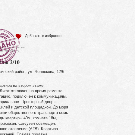
Добавить в избранное
ся от фактических
 по телефону
таж 2/10
инский район, ул. Челнокова, 12/6
артира на втором этаже
 Лифт отключен на время ремонта
атацию, подключен к коммуникациям.
ариальное. Просторный двор с
билей и детской площадкой. До моря
овки общественного транспорта семь
ь квартиры 40м, комната 18м,
прихожая. Сан/узел совмещен,
мное отопление (АГВ). Квартира
вложений. Прямая продажа.