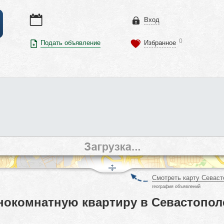
Вход
0
Подать объявление
Избранное
Смотреть карту Севаст
география объявлений
нокомнатную квартиру в Севастопол