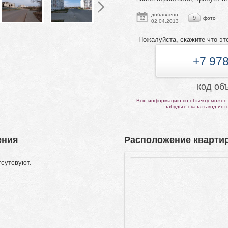
добавлено:
9
фото
02
02.04.2013
Пожалуйста, скажите что эт
+7 978
код об
Всю информацию по объекту можно 
забудьте сказать код ин
ения
Расположение квартир
тсутсвуют.