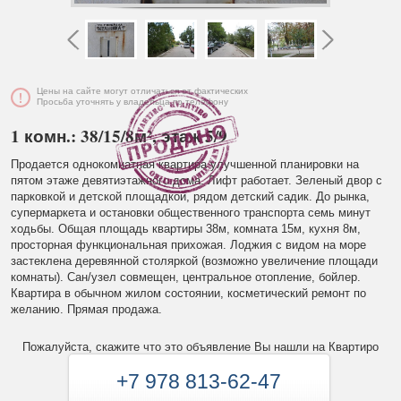
Цены на сайте могут отличаться от фактических
Просьба уточнять у владельца по телефону
1 комн.: 38/15/8м², этаж 5/9
Продается однокомнатная квартира улучшенной планировки на
пятом этаже девятиэтажного дома. Лифт работает. Зеленый двор с
парковкой и детской площадкой, рядом детский садик. До рынка,
супермаркета и остановки общественного транспорта семь минут
ходьбы. Общая площадь квартиры 38м, комната 15м, кухня 8м,
просторная функциональная прихожая. Лоджия с видом на море
застеклена деревянной столяркой (возможно увеличение площади
комнаты). Сан/узел совмещен, центральное отопление, бойлер.
Квартира в обычном жилом состоянии, косметический ремонт по
желанию. Прямая продажа.
Пожалуйста, скажите что это объявление Вы нашли на Квартиро
+7 978 813-62-47