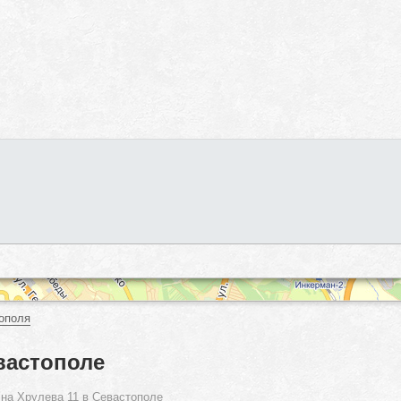
ополя
вастополе
 на Хрулева 11 в Севастополе