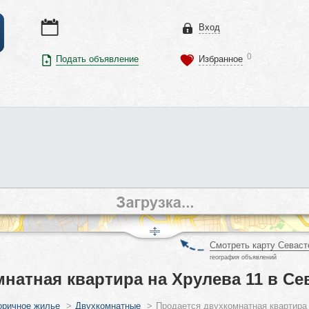
Вход
0
Подать объявление
Избранное
Смотреть карту Севаст
география объявлений
натная квартира на Хрулева 11 в Се
оричное жилье
>
Двухкомнатные
>
Продается двухкомнатная квартира