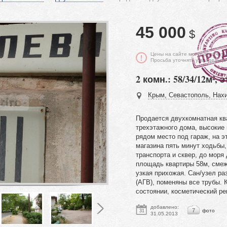
45 000
$
Цены на сайте могут отличать
Просьба уточнять у владельца
2 комн.: 58/34/12м², э
Крым, Севастополь, Нахи
Продается двухкомнатная кв
трехэтажного дома, высокие 
рядом место под гараж, на э
магазина пять минут ходьбы
транспорта и сквер, до моря
площадь квартиры 58м, смеж
узкая прихожая. Сан/узел р
(АГВ), поменяны все трубы.
состоянии, косметический р
добавлено:
7
фото
31
31.05.2013