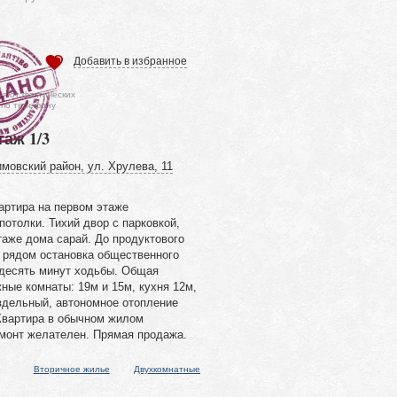
Добавить в избранное
ся от фактических
 по телефону
таж 1/3
мовский район, ул. Хрулева, 11
артира на первом этаже
потолки. Тихий двор с парковкой,
таже дома сарай. До продуктового
, рядом остановка общественного
 десять минут ходьбы. Общая
ные комнаты: 19м и 15м, кухня 12м,
аздельный, автономное отопление
 Квартира в обычном жилом
емонт желателен. Прямая продажа.
Вторичное жилье
Двухкомнатные