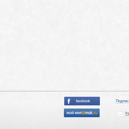
Подпис
k