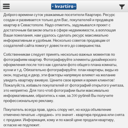
Доброго времени суток уважаемые посетители Квартиро. Ресурс
создан и развивается только для Вас, покупателей и продавцов
квартир в Севастополе. Надо отметить, задумывался проект с
достаточным багажом опыта в сфере недвижимости, а воплощая
Ваши пожелания, нам удалось сделать ресурс максимально
информативным и удобным. Несколько советов продавцам от
создателей сайта помогут довести его до совершенства.
Собственникам следует принять несколько важных моментов по
фотографиям квартир. Фотографируйте элементы дизайнерского
оформления после того как сделали фото общего плана комнаты,
кухни и т.д. Обязательно фотографируйте: план квартиры, виды из
окон, подъезд и двор, эти факторы напрямую влияют на желание
увидеть квартиру вживую. Цените свое время и время клиентов!
Пожалуйста, избавьте покупателей от фотографий открытого унитаза,
это неприятно. Для того чтоб фотографии были максимально
информативными, обратитесь к нам, за 200 рублей Вы получите
профессиональную рекламу.
Покупатель всегда прав, здесь спору нет, но когда объявление
отмечено печатью «продано» это значит - квартира продана или снята
с продажи. Информация, кому и по какой цене продали квартиру,
огласке не подлежит.