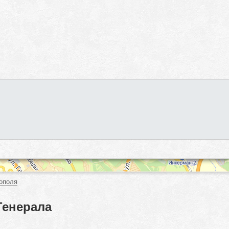
ополя
Генерала