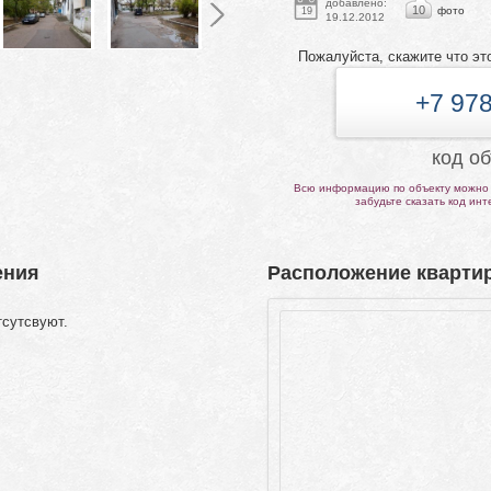
добавлено:
10
фото
19
19.12.2012
Пожалуйста, скажите что эт
+7 978
код о
Всю информацию по объекту можно 
забудьте сказать код ин
ения
Расположение квартир
тсутсвуют.