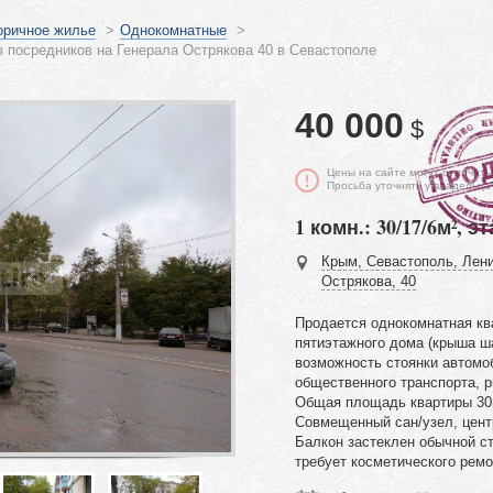
оричное жилье
>
Однокомнатные
>
 посредников на Генерала Острякова 40 в Севастополе
40 000
$
Цены на сайте могут отличать
Просьба уточнять у владельца
1 комн.: 30/17/6м², эт
Крым, Севастополь, Лени
Острякова, 40
Продается однокомнатная кв
пятиэтажного дома (крыша ша
возможность стоянки автомо
общественного транспорта, р
Общая площадь квартиры 30м
Совмещенный сан/узел, центр
Балкон застеклен обычной ст
требует косметического ремо