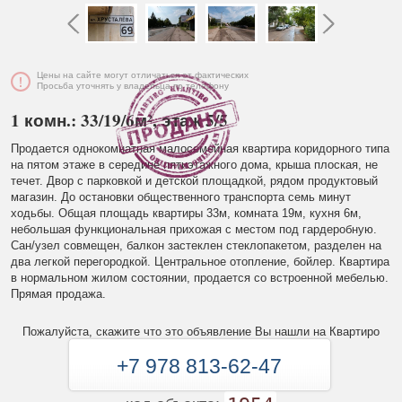
Цены на сайте могут отличаться от фактических
Просьба уточнять у владельца по телефону
1 комн.: 33/19/6м², этаж 5/5
Продается однокомнатная малосемейная квартира коридорного типа
на пятом этаже в середине пятиэтажного дома, крыша плоская, не
течет. Двор с парковкой и детской площадкой, рядом продуктовый
магазин. До остановки общественного транспорта семь минут
ходьбы. Общая площадь квартиры 33м, комната 19м, кухня 6м,
небольшая функциональная прихожая с местом под гардеробную.
Сан/узел совмещен, балкон застеклен стеклопакетом, разделен на
два легкой перегородкой. Центральное отопление, бойлер. Квартира
в нормальном жилом состоянии, продается со встроенной мебелью.
Прямая продажа.
Пожалуйста, скажите что это объявление Вы нашли на Квартиро
+7 978 813-62-47