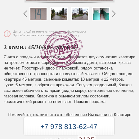
Цены на сайте могут отличаться от фактических
Просьба уточнять у владельца по телефону
2 комн.: 45/30/6м², этаж 3/3
Снята с продажи до нового года. Продается двухкомнатная квартира
на третьем этаже в середине трехэтажного дома, шатровая крыша
не течет. Просторный двор с парковкой, рядом остановка
общественного транспорта и продуктовый магазин. Общая площадь
квартиры 45 метров, смежные комнаты: 18 метров и 12 метров,
кухня 6 метров, г-образная прихожая. Санузел раздельный, балкон
застеклен обычной столяркой (видно море), центральное отопление,
газовая колонка. Квартира в обычном жилом состоянии,
косметический ремонт не помешает. Прямая продажа.
Пожалуйста, скажите что это объявление Вы нашли на Квартиро
+7 978 813-62-47