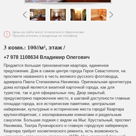
Цены на сайте могут отличаться от фактических
Просьба уточнять у владельца по телефону
3 комн.: 100//м², этаж /
+7 978 1108634 Владимир Олегович
Продается большая трехкомнатная квартира, единичное
предложение. Дом в самом центре города Героя Севастополя, на
проспекте названного в честь великого русского флотоводца,
адмирала Павла Степановича Нахимова. Оригинальная архитектура
дома который является визитной карточкой города, как для
туристов, так и для официальных лиц. Двор закрытый,
предусмотрено парковочное место, в шаговой доступности главные
площади города, все исторические памятники, центральная
набережная, культурные и исторические места города! Квартира
крупногоборитная, с изолированными комнатами и раздельным
санузлом. Большая лоджия с видом на Мыс Хрустальный, проспект
Нахимова, Театра Луначарского и главную городскую набережную.
Квартира требует косметического ремонта, есть возможность