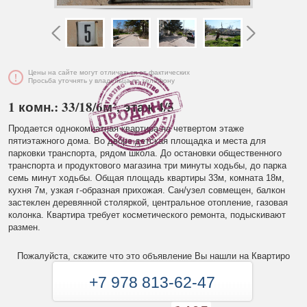
Цены на сайте могут отличаться от фактических
Просьба уточнять у владельца по телефону
1 комн.: 33/18/6м², этаж 4/5
Продается однокомнатная квартира на четвертом этаже
пятиэтажного дома. Во дворе детская площадка и места для
парковки транспорта, рядом школа. До остановки общественного
транспорта и продуктового магазина три минуты ходьбы, до парка
семь минут ходьбы. Общая площадь квартиры 33м, комната 18м,
кухня 7м, узкая г-образная прихожая. Сан/узел совмещен, балкон
застеклен деревянной столяркой, центральное отопление, газовая
колонка. Квартира требует косметического ремонта, подыскивают
размен.
Пожалуйста, скажите что это объявление Вы нашли на Квартиро
+7 978 813-62-47