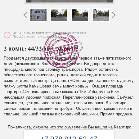
Цены на сайте могут отличаться от фактических
Просьба уточнять у владельца по телефону
2 комн.: 44/32/6м², этаж 1/5
Продается двухкомнатная квартира на первом этаже пятиэтажного
дома (возможность большой пристройки). Во дворе детская
площадка, место под стоянку транспорта. Рядом остановка
общественного транспорта, рынок, детский садик и торгово-
развлекательный центр. До пляжа «Омега» две остановки, к дикому
пляжу бухты Камышовая семь минут ходьбы. Общая площадь
квартиры 44м, изолированные комнаты 18м и14м, кухня 6.5м,
небольшая удобная прихожая. Перепланировка узаконена. Сан/узел
совмещен, центральное отопление, газовая колонка. В квартире
сделан ремонт, вложений не требует. Остается все, кроме стенки в
спальне, большой плазмы и стиральной машинки. Прямая продажа.
Пожалуйста, скажите что это объявление Вы нашли на Квартиро