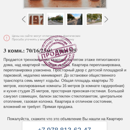
Цены на сайте могут отличаться от фактических
Просьба уточнять у владельца по телефону
3 комн.: 70/16/25м², этаж 5/5
Продается трехкомнатная квартира на пятом этаже пятиэтажного
дома, над квартирой тех.этаж, чешка. Квартира перепланирована,
перепланировка узаконена. Просторный двор с детской площадкой и
парковкой, недалеко минимаркет. До остановки общественного
транспорта семь минут ходьбы. Общая площадь квартиры 70
метров, изолированные комнаты 16 метров (в комнате гардеробная)
и кухня студия 25 метров, просторная прихожая-гостиная. Большой
санузел совмещен, балкон застеклен стеклопакетом, центральное
отопление, газовая колонка. Квартира в отличном состоянии,
вложений не требует. Прямая продажа.
Пожалуйста, скажите что это объявление Вы нашли на Квартиро