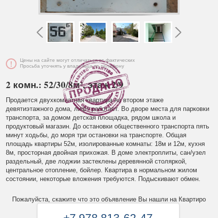
Цены на сайте могут отличаться от фактических
Просьба уточнять у владельца по телефону
2 комн.: 52/30/8м², этаж 2/9
Продается двухкомнатная квартира на втором этаже
девятиэтажного дома, лифт работает. Во дворе места для парковки
транспорта, за домом детская площадка, рядом школа и
продуктовый магазин. До остановки общественного транспорта пять
минут ходьбы, до моря три остановки на транспорте. Общая
площадь квартиры 52м, изолированные комнаты: 18м и 12м, кухня
8м, просторная двойная прихожая. В доме электроплиты, сан/узел
раздельный, две лоджии застеклены деревянной столяркой,
центральное отопление, бойлер. Квартира в нормальном жилом
состоянии, некоторые вложения требуются. Подыскивают обмен.
Пожалуйста, скажите что это объявление Вы нашли на Квартиро