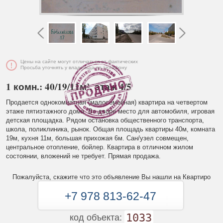
Цены на сайте могут отличаться от фактических
Просьба уточнять у владельца по телефону
1 комн.: 40/19/11м², этаж 4/5
Продается однокомнатная (малосемейная) квартира на четвертом
этаже пятиэтажного дома. Во дворе место для автомобиля, игровая
детская площадка. Рядом остановка общественного транспорта,
школа, поликлиника, рынок. Общая площадь квартиры 40м, комната
19м, кухня 11м, большая прихожая 6м. Сан/узел совмещен,
центральное отопление, бойлер. Квартира в отличном жилом
состоянии, вложений не требует. Прямая продажа.
Пожалуйста, скажите что это объявление Вы нашли на Квартиро
+7 978 813-62-47
1033
код объекта: