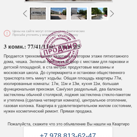
Цены на сайте могут отличаться от фактических
Просьба уточнять у владельца по телефону
3 комн.: 77/41/11м², этаж 2/5
Продается трехкомнатная квартира на втором этаже пятиэтажного
дома, чешка. Зеленый просторный двор с местами для парковки и
детской площадкой, в ста метрах продуктовые магазины и
московская школа. До супермаркета и остановки общественного
транспорта пять минут ходьбы. Общая площадь квартиры 77м,
изолированные комнаты: 17м, 11м и 13м, кухня 11м, большая
функциональная прихожая. Сан/узел раздельный, два балкона
застеклены обычной столяркой, лоджия застеклена стекло-пакетом
и утеплена (сделана четвертая комната), центральное отопление,
газовая колонка. Квартира в удовлетворительном жилом состоянии,
нужен косметический ремонт. Прямая продажа.
Пожалуйста, скажите что это объявление Вы нашли на Квартиро
+7 978 813-62-47