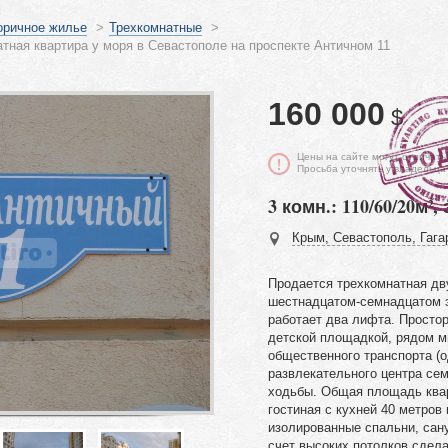
оричное жилье
>
Трехкомнатные
>
тная квартира у моря в Севастополе на проспекте Античном 11
160 000
$
Цены на сайте могут отличать
Просьба уточнять у владельца
3 комн.: 110/60/20м², 
Крым, Севастополь, Гагар
Продается трехкомнатная дв
шестнадцатом-семнадцатом 
работает два лифта. Простор
детской площадкой, рядом м
общественного транспорта (о
развлекательного центра сем
ходьбы. Общая площадь квар
гостиная с кухней 40 метров 
изолированные спальни, сану
счет высоких потолков сдела