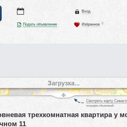
Вход
0
Подать объявление
Избранное
Смотреть карту Севаст
география объявлений
овневая трехкомнатная квартира у м
чном 11